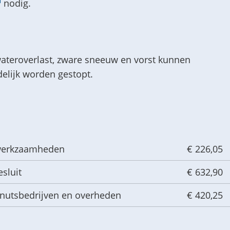
erwijst
nodig.
externe
ar
website)
n
terne
wateroverlast, zware sneeuw en vorst kunnen
bsite)
elijk worden gestopt.
werkzaamheden
€ 226,05
sluit
€ 632,90
 nutsbedrijven en overheden
€ 420,25