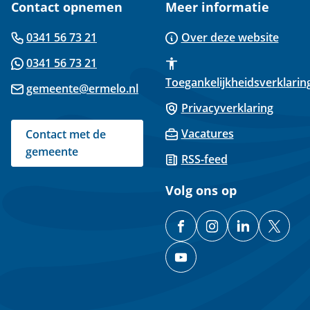
Contact opnemen
Meer informatie
(Verwijst
0341 56 73 21
Over deze website
naar
(Verwijst
0341 56 73 21
een
naar
Toegankelijkheidsverklarin
(Verwijst
gemeente@ermelo.nl
telefoonnummer)
een
naar
Privacyverklaring
Whatsapp
een
Vacatures
Contact met de
telefoonnummer)
e-
gemeente
RSS-feed
mailadres)
Volg ons op
/GemeenteErmelo
gemeenteermelo
gemeente-
@geme
(Verwijst
(Verwijst
(Verwijst
(Verwi
ermelo
naar
naar
naar
naar
@gemeente-
(Verwijst
een
een
een
een
ermelo
naar
externe
externe
externe
exter
een