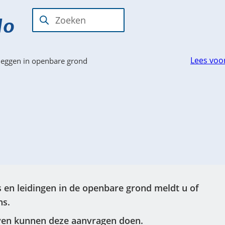
Over de
Gemeentebestuur
Zoeken
Wanneer
gemeente
resultaten
beschikbaar
Lees voo
 leggen in openbare grond
zijn
kun
je
hierdoor
navigeren
door
pijl
omhoog
en
 en leidingen in de openbare grond meldt u of
omlaag
ns.
te
jven kunnen deze aanvragen doen.
gebruiken.