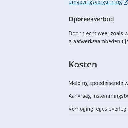
(V
omgevingsvergunning
na
ee
Opbreekverbod
ex
Door slecht weer zoals 
we
graafwerkzaamheden tijd
Kosten
Melding spoedeisende 
Aanvraag instemmingsbe
Verhoging leges overleg