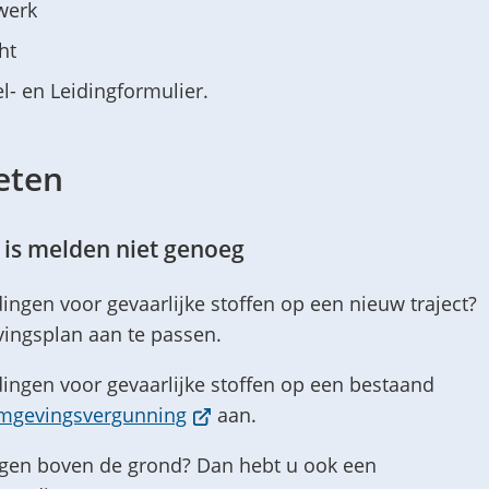
werk
ht
l- en Leidingformulier.
eten
s is melden niet genoeg
dingen voor gevaarlijke stoffen op een nieuw traject?
ingsplan aan te passen.
dingen voor gevaarlijke stoffen op een bestaand
(Verwijst
mgevingsvergunning
aan.
naar
ingen boven de grond? Dan hebt u ook een
een