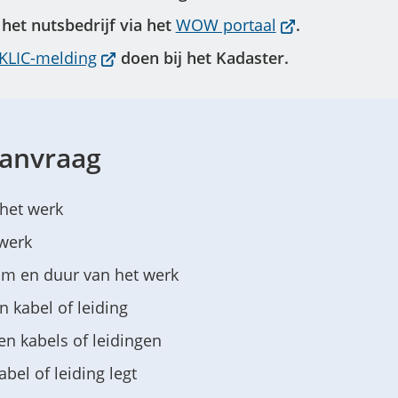
Gebruik
(Verwijst
het nutsbedrijf via het
WOW portaal
.
de
naar
(Verwijst
KLIC-melding
doen bij het Kadaster.
enter-
een
naar
toets
externe
een
om
website)
externe
een
aanvraag
website)
waarde
te
het werk
selecteren.
 werk
um en duur van het werk
n kabel of leiding
en kabels of leidingen
bel of leiding legt