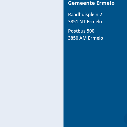
boven
Gemeente Ermelo
naar
Raadhuisplein 2
het
3851 NT Ermelo
begin
van
Postbus 500
de
3850 AM Ermelo
paginainhoud